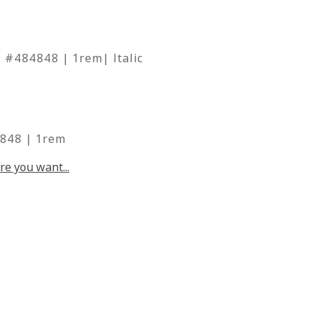
 #484848 | 1rem| Italic
4848 | 1rem
re you want...