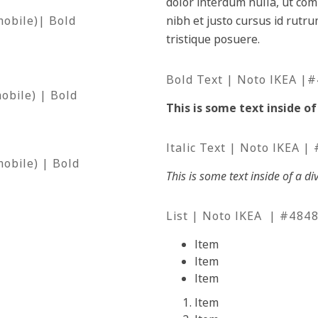
dolor interdum nulla, ut com
mobile)| Bold
nibh et justo cursus id rutr
tristique posuere.
Bold Text | Noto IKEA |
obile) | Bold
This is some text inside of 
Italic Text | Noto IKEA |
obile) | Bold
This is some text inside of a di
List | Noto IKEA | #484
Item
Item
Item
Item