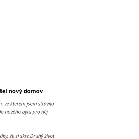
el nový domov
m, ve kterém jsem strávila
 do nového bytu pro něj
ky, že si skrz Druhý život