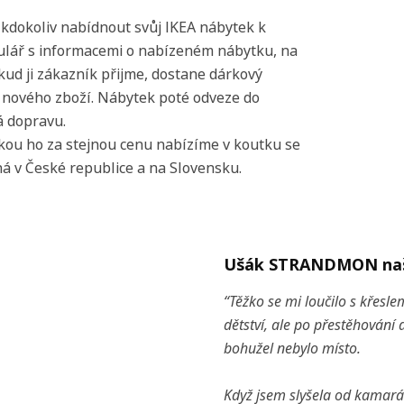
kdokoliv nabídnout svůj IKEA nábytek k
lář s informacemi o nabízeném nábytku, na
ud ji zákazník přijme, dostane dárkový
 nového zboží. Nábytek poté odveze do
á dopravu.
kou ho za stejnou cenu nabízíme v koutku se
 v České republice a na Slovensku.
Ušák STRANDMON naš
“Těžko se mi loučilo s křesle
dětství, ale po přestěhování
bohužel nebylo místo.
Když jsem slyšela od kamarád