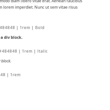
modo diam libero vitae erat. Aenean faucibus
um lorem imperdiet. Nunc ut sem vitae risus
#484848 | 1rem | Bold
a div block.
 #484848 | 1rem | Italic
v block.
848 | 1rem