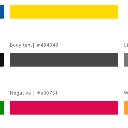
Body text| #484848
L
Negative | #e00751
W