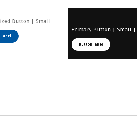
zed Button | Small
Primary Button | Small |
 label
Button label