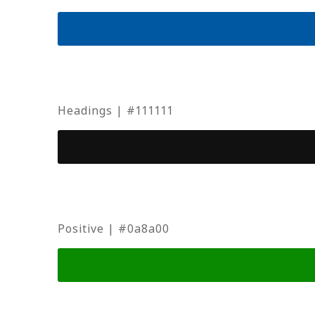
Headings | #111111
Positive | #0a8a00