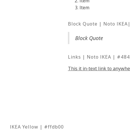
Item
Item
Block Quote | Noto IKEA|
Block Quote
Links | Noto IKEA | #48
This it in-text link to anywhe
IKEA Yellow | #ffdb00